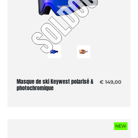
Masque de ski Keywest polarisé &
€ 149,00
photochromique
NEW