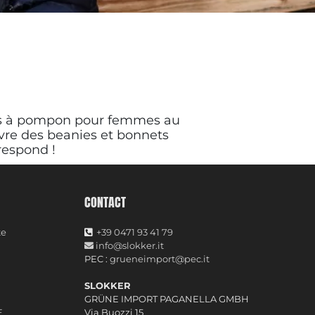
ts à pompon pour femmes au
ouvre des beanies et bonnets
respond !
CONTACT
te
+39 0471 93 41 79
info@slokker.it
PEC :
grueneimport@pec.it
SLOKKER
GRÜNE IMPORT PAGANELLA GMBH
E
Via Buozzi 15