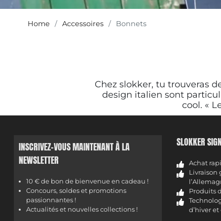
Home
Accessoires
Bonnets
Chez slokker, tu trouvera
design italien sont particu
cool. « 
SLOKKER SIGN
INSCRIVEZ-VOUS MAINTENANT À LA
NEWSLETTER
Achat rapi
Livraison g
10 € de bon de bienvenue en cadeau !
l’Allemag
Concours, soldes et promotions
Produits d
passionnantes !
Technolog
Actualités et nouvelles collections !
d’hiver et