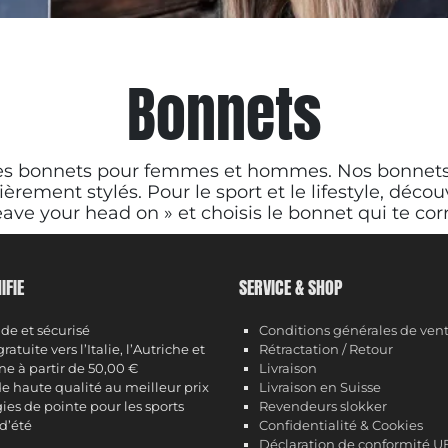
Bonnets
s des bonnets pour femmes et hommes. Nos bonne
lièrement stylés. Pour le sport et le lifestyle, déc
Leave your head on » et choisis le bonnet qui te cor
IFIE
SERVICE & SHOP
de et sécurisé
Conditions générales de ven
ratuite vers l’Italie, l’Autriche et
Rétractation / Retour
ne à partir de 50,00 €
Livraison
e haute qualité au meilleur prix
Livraison en Suisse
ies de pointe pour les sports
Revendeurs slokker
 d’été
Confidentialité & Cookies
Déclaration de conformité U