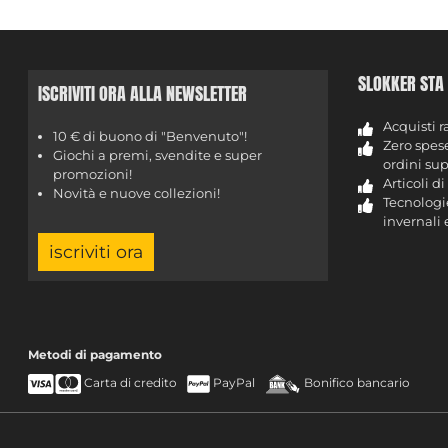
SLOKKER STA
ISCRIVITI ORA ALLA NEWSLETTER
Acquisti r
10 € di buono di "Benvenuto"!
Zero spese
Giochi a premi, svendite e super
ordini sup
promozioni!
Articoli d
Novità e nuove collezioni!
Tecnologi
invernali 
iscriviti ora
Metodi di pagamento
Carta di credito
PayPal
Bonifico bancario