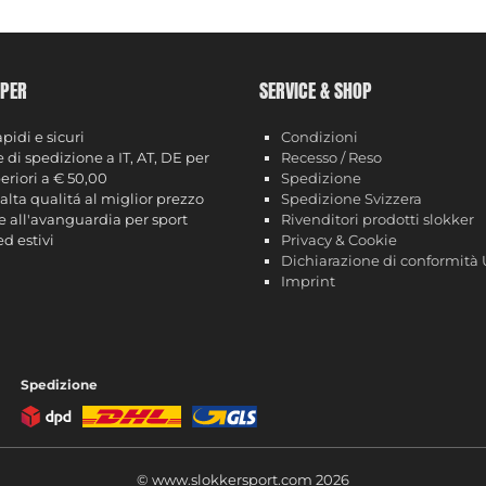
 PER
SERVICE & SHOP
apidi e sicuri
Condizioni
 di spedizione a IT, AT, DE per
Recesso / Reso
eriori a € 50,00
Spedizione
i alta qualitá al miglior prezzo
Spedizione Svizzera
e all'avanguardia per sport
Rivenditori prodotti slokker
ed estivi
Privacy & Cookie
Dichiarazione di conformità
Imprint
Spedizione
© www.slokkersport.com 2026