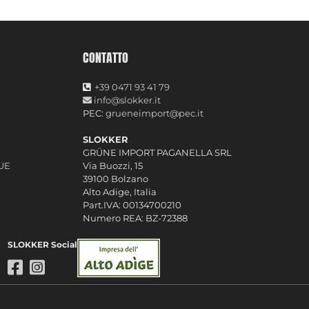
CONTATTO
+39 0471 93 41 79
info@slokker.it
PEC:
grueneimport@pec.it
SLOKKER
GRÜNE IMPORT PAGANELLA SRL
 UE
Via Buozzi, 15
39100 Bolzano
Alto Adige, Italia
Part.IVA: 00134700210
Numero REA: BZ-72388
SLOKKER Social