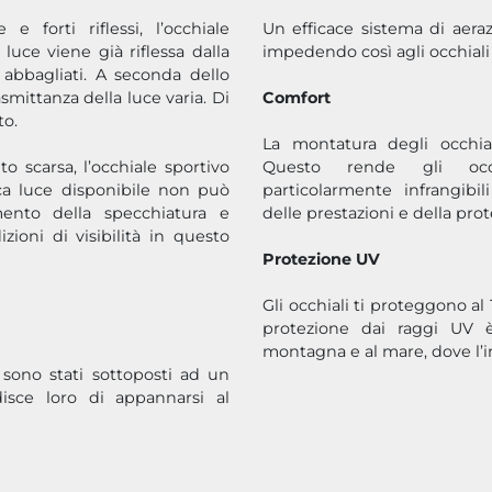
e forti riflessi, l’occhiale
Un efficace sistema di aeraz
 luce viene già riflessa dalla
impedendo così agli occhiali
 abbagliati. A seconda dello
asmittanza della luce varia. Di
Comfort
nto.
La montatura degli occhial
to scarsa, l’occhiale sportivo
Questo rende gli occh
ca luce disponibile non può
particolarmente infrangibi
imento della specchiatura e
delle prestazioni e della pro
oni di visibilità in questo
Protezione UV
Gli occhiali ti proteggono al
protezione dai raggi UV 
montagna e al mare, dove l’in
” sono stati sottoposti ad un
isce loro di appannarsi al