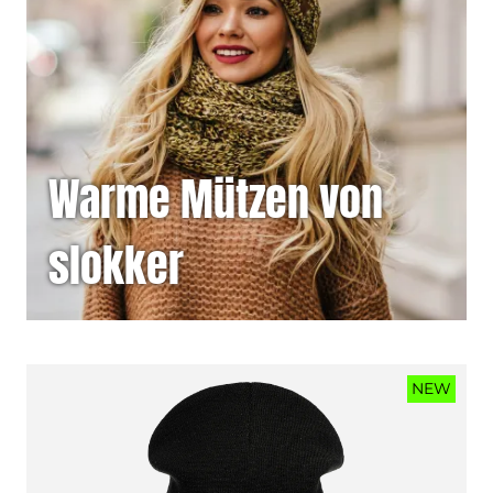
Warme Mützen von
slokker
NEW