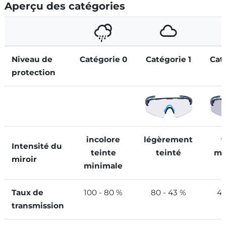
Aperçu des catégories
Niveau de
Catégorie 0
Catégorie 1
Cat
protection
incolore
légèrement
t
Intensité du
teinte
teinté
mo
miroir
minimale
Taux de
100 - 80 %
80 - 43 %
43
transmission