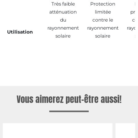
Très faible
Protection
B
atténuation
limitée
pro
du
contre le
co
rayonnement
rayonnement
ray
Utilisation
solaire
solaire
s
Vous aimerez peut-être aussi!