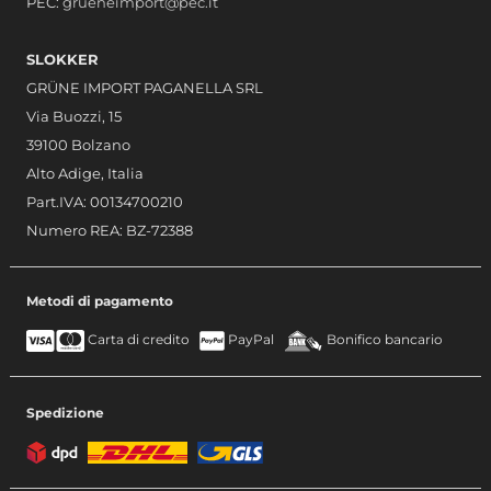
PEC:
grueneimport@pec.it
SLOKKER
GRÜNE IMPORT PAGANELLA SRL
Via Buozzi, 15
39100 Bolzano
Alto Adige, Italia
Part.IVA: 00134700210
Numero REA: BZ-72388
Metodi di pagamento
Carta di credito
PayPal
Bonifico bancario
Spedizione