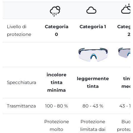
Livello di
Categoria
Categoria 1
Categ
protezione
0
2
incolore
leggermente
tint
Specchiatura
tinta
tinta
med
minima
Trasmittanza
100 - 80 %
80 - 43 %
43 - 1
Protezione
Protezione
Buo
molto
limitata dai
protez