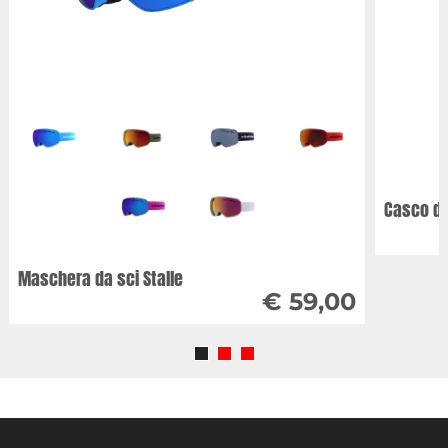
Casco da
Maschera da sci Stalle
€ 59,00