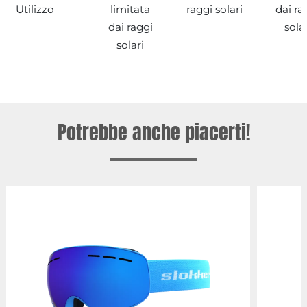
Utilizzo
limitata
raggi solari
dai ra
dai raggi
sola
solari
Potrebbe anche piacerti!