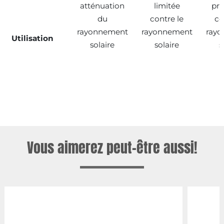
atténuation
limitée
pro
du
contre le
co
rayonnement
rayonnement
ray
Utilisation
solaire
solaire
s
Vous aimerez peut-être aussi!