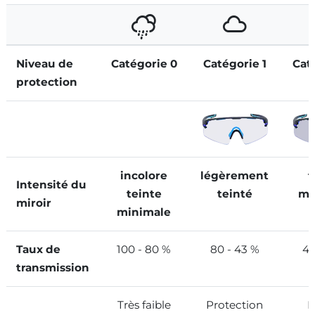
Niveau de
Catégorie 0
Catégorie 1
Cat
protection
incolore
légèrement
t
Intensité du
teinte
teinté
mo
miroir
minimale
Taux de
100 - 80 %
80 - 43 %
43
transmission
Très faible
Protection
B