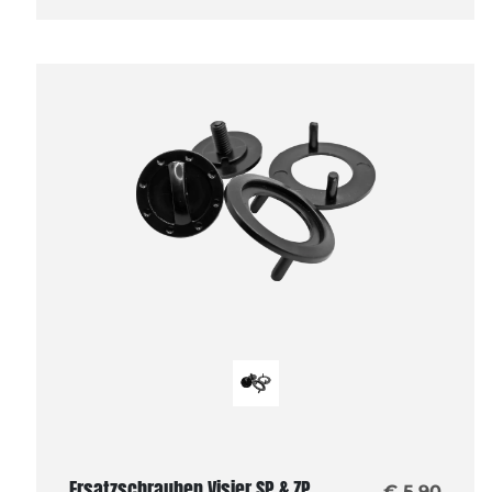
Ersatzschrauben Visier SP & ZP
€ 5,90