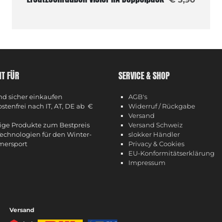
HT FÜR
SERVICE & SHOP
nd sicher einkaufen
AGB's
stenfrei nach IT, AT, DE ab €
Widerruf / Rückgabe
Versand
ge Produkte zum Bestpreis
Versand Schweiz
echnologien für den Winter-
slokker Händler
ersport
Privacy & Cookies
EU-Konformitätserklärung
Impressum
Versand