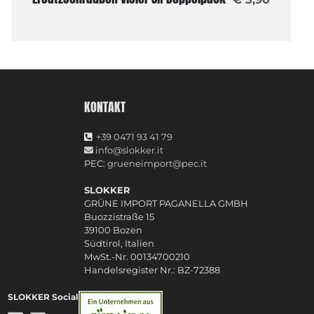
KONTAKT
+39 0471 93 41 79
info@slokker.it
PEC:
grueneimport@pec.it
SLOKKER
GRÜNE IMPORT PAGANELLA GMBH
Buozzistraße 15
39100 Bozen
Südtirol, Italien
MwSt.-Nr. 00134700210
Handelsregister Nr.: BZ-72388
SLOKKER Social