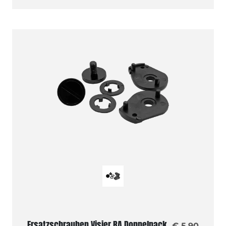
Ersatzschrauben Visier RA Doppelpack
€ 5,90