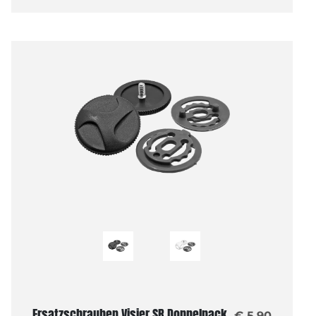
Ersatzschrauben Visier SR Doppelpack
€ 5,90