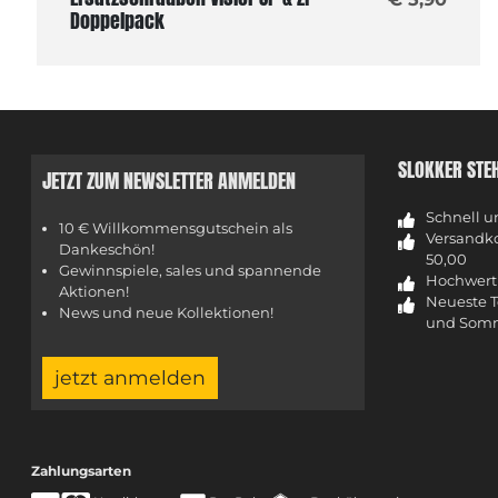
Doppelpack
SLOKKER STE
JETZT ZUM NEWSLETTER ANMELDEN
Schnell u
10 € Willkommensgutschein als
Versandko
Dankeschön!
50,00
Gewinnspiele, sales und spannende
Hochwerti
Aktionen!
Neueste T
News und neue Kollektionen!
und Somm
jetzt anmelden
Zahlungsarten