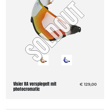
Visier RA verspiegelt mit
€ 129,00
photocromatic