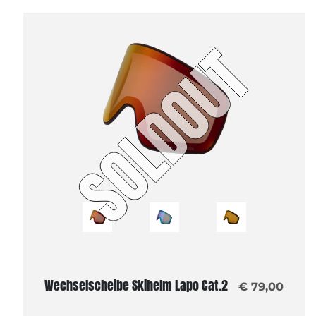
Wechselscheibe Skihelm Lapo Cat.2
€ 79,00