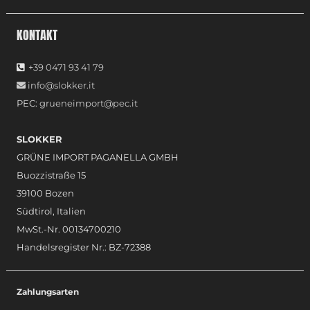
KONTAKT
+39 0471 93 41 79
info@slokker.it
PEC:
grueneimport@pec.it
SLOKKER
GRÜNE IMPORT PAGANELLA GMBH
Buozzistraße 15
39100 Bozen
Südtirol, Italien
MwSt.-Nr. 00134700210
Handelsregister Nr.: BZ-72388
Zahlungsarten