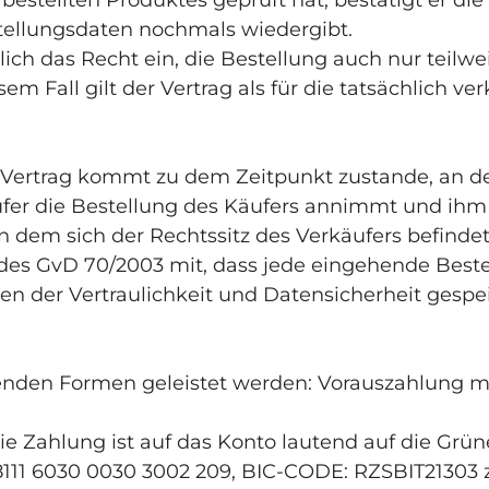
bestellten Produktes geprüft hat, bestätigt er d
stellungsdaten nochmals wiedergibt.
lich das Recht ein, die Bestellung auch nur teil
esem Fall gilt der Vertrag als für die tatsächlich 
ne Vertrag kommt zu dem Zeitpunkt zustande, an d
ufer die Bestellung des Käufers annimmt und ihm 
 dem sich der Rechtssitz des Verkäufers befindet
12 des GvD 70/2003 mit, dass jede eingehende Best
ien der Vertraulichkeit und Datensicherheit gesp
lgenden Formen geleistet werden: Vorauszahlung 
e Zahlung ist auf das Konto lautend auf die Grü
 8111 6030 0030 3002 209, BIC-CODE: RZSBIT21303 z