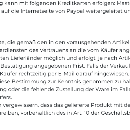
g kann mit folgenden Kreditkarten erfolgen: Maste
auf die Internetseite von Paypal weitergeleitet un
ukte, die gemäß den in den vorausgehenden Artik
ierdiensten des Vertrauens an die vom Käufer ang
eten Lieferländer möglich und erfolgt, je nach Arti
-Bestätigung angegebenen Frist. Falls der Verkäufer
r Käufer rechtzeitig per E-Mail darauf hingewies
 diese Bestimmung zur Kenntnis genommen zu hab
ätung oder die fehlende Zustellung der Ware im Fa
fers.
h vergewissern, dass das gelieferte Produkt mit d
hreiben, vorbehaltlich des in Art. 10 der Geschä