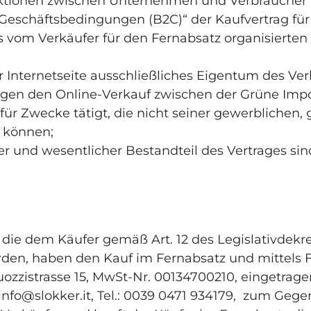
saktionen zwischen Unternehmen und Verbraucher 
Geschäftsbedingungen (B2C)“ der Kaufvertrag fü
om Verkäufer für den Fernabsatz organisierten 
Internetseite ausschließliches Eigentum des Verk
ngen den Online-Verkauf zwischen der Grüne Imp
 für Zwecke tätigt, die nicht seiner gewerblichen
n können;
 und wesentlicher Bestandteil des Vertrages sin
die dem Käufer gemäß Art. 12 des Legislativdekre
rden, haben den Kauf im Fernabsatz und mittels
 Buozzistrasse 15, MwSt-Nr. 00134700210, eingetr
 info@slokker.it, Tel.: 0039 0471 934179, zum Gege