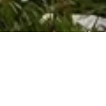
Sportbrillen für Outdoor, Ski
& Fahrrad von slokker !
Italienisches Design und
hochwertige Qualität zum
Bestpreis.
slokker Helme und Brillen bieten dir