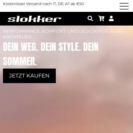
Kostenloser Versand nach IT, DE, AT ab €50
PERFORMANCE, KOMFORT UND DESIGN FÜR JEDES
ABENTEUER.
DEIN WEG. DEIN STYLE. DEIN
SOMMER.
JETZT KAUFEN