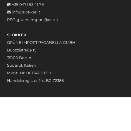
+39 0471 93 41 79
info@slokker.it
PEC:
grueneimport@pec.it
SLOKKER
GRÜNE IMPORT PAGANELLA GMBH
Buozzistraße 15
39100 Bozen
Südtirol, Italien
MwSt.-Nr. 00134700210
Handelsregister Nr.: BZ-72388
Zahlungsarten
Kreditkarte
PayPal
Banküberweisung
Versand