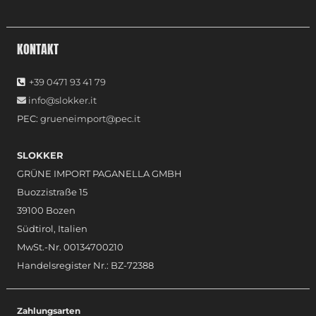
KONTAKT
+39 0471 93 41 79
info@slokker.it
PEC:
grueneimport@pec.it
SLOKKER
GRÜNE IMPORT PAGANELLA GMBH
Buozzistraße 15
39100 Bozen
Südtirol, Italien
MwSt.-Nr. 00134700210
Handelsregister Nr.: BZ-72388
Zahlungsarten