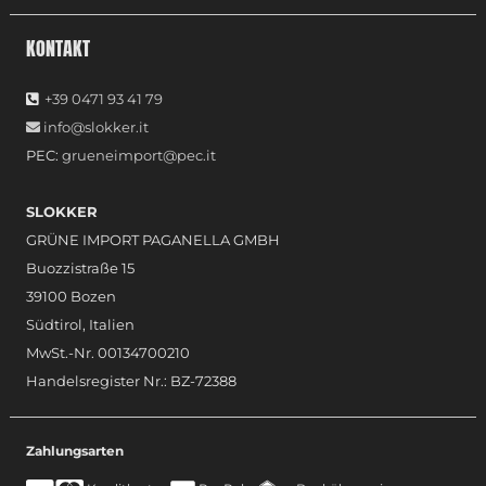
KONTAKT
+39 0471 93 41 79
info@slokker.it
PEC:
grueneimport@pec.it
SLOKKER
GRÜNE IMPORT PAGANELLA GMBH
Buozzistraße 15
39100 Bozen
Südtirol, Italien
MwSt.-Nr. 00134700210
Handelsregister Nr.: BZ-72388
Zahlungsarten