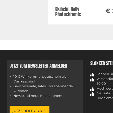
Skihelm Rally
€ 
Photochromic
SLOKKER STE
JETZT ZUM NEWSLETTER ANMELDEN
Schnell u
10 € Willkommensgutschein als
Versandko
Dankeschön!
50,00
Gewinnspiele, sales und spannende
Hochwerti
Aktionen!
Neueste T
News und neue Kollektionen!
und Somm
jetzt anmelden