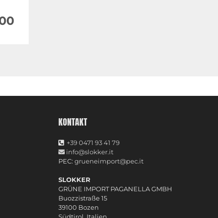
,00
KONTAKT
+39 0471 93 41 79
info@slokker.it
PEC:
grueneimport@pec.it
SLOKKER
GRÜNE IMPORT PAGANELLA GMBH
Buozzistraße 15
39100 Bozen
Südtirol, Italien