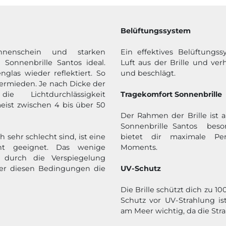
Belüftungssystem
nnenschein und starken
Ein effektives Belüftungss
e Sonnenbrille Santos ideal.
Luft aus der Brille und verh
nglas wieder reflektiert. So
und beschlägt.
ermieden. Je nach Dicke der
die Lichtdurchlässigkeit
Tragekomfort Sonnenbrille
meist zwischen 4 bis über 50
Der Rahmen der Brille ist a
Sonnenbrille Santos beson
 sehr schlecht sind, ist eine
bietet dir maximale Pe
icht geeignet. Das wenige
Moments.
 durch die Verspiegelung
ter diesen Bedingungen die
UV-Schutz
Die Brille schützt dich zu 10
Schutz vor UV-Strahlung i
am Meer wichtig, da die Stra