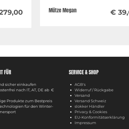
Mütze Megan
279,00
€ 39
HT FÜR
SERVICE & SHOP
nd sicher einkaufen
AGB's
stenfrei nach IT, AT, DE ab €
Widerruf / Rückgabe
Versand
ge Produkte zum Bestpreis
Versand Schweiz
echnologien für den Winter-
slokker Händler
ersport
Privacy & Cookies
EU-Konformitätserklärung
Impressum